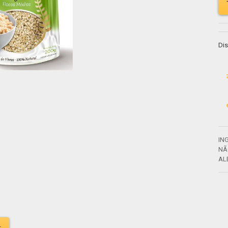
Dis
IN
NÃ
AL