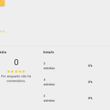
E
Granola sem Adição de Açúcar 200g
édia
Details
0
5
0%
estrelas
Por enquanto não há
4
comentários.
0%
estrelas
3
0%
estrelas