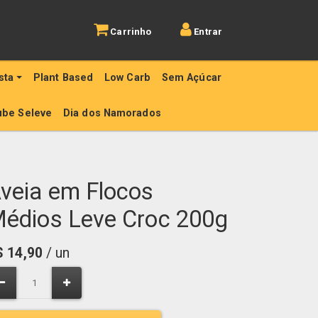
Carrinho
Entrar
sta
Plant Based
Low Carb
Sem Açúcar
ube Seleve
Dia dos Namorados
veia em Flocos
édios Leve Croc 200g
$
14,90
/ un