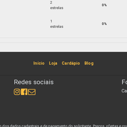
2
0%
estrelas
1
0%
estrelas
Início
Loja
Cardápio
Blog
Redes sociais
F
Ca
dos dados cadastrais e de pagamento do solicitante. Preços, ofertas e con