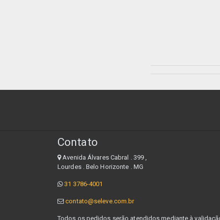
Contato
Avenida Álvares Cabral . 399 ,
Lourdes . Belo Horizonte . MG
31 3786-4001
contato@seleve.com.br
Todos os pedidos serão atendidos mediante à validação 