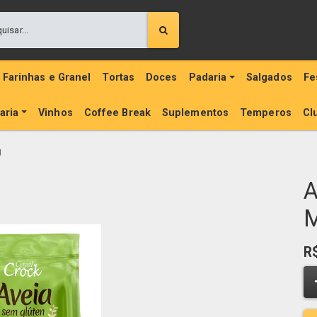
Farinhas e Granel
Tortas
Doces
Padaria
Salgados
Fe
aria
Vinhos
Coffee Break
Suplementos
Temperos
Cl
g
A
M
R