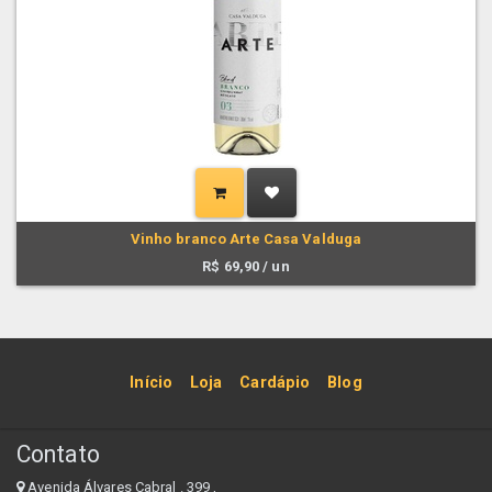
Vinho branco Arte Casa Valduga
R$
69,90
/ un
Início
Loja
Cardápio
Blog
Contato
Avenida Álvares Cabral . 399 ,